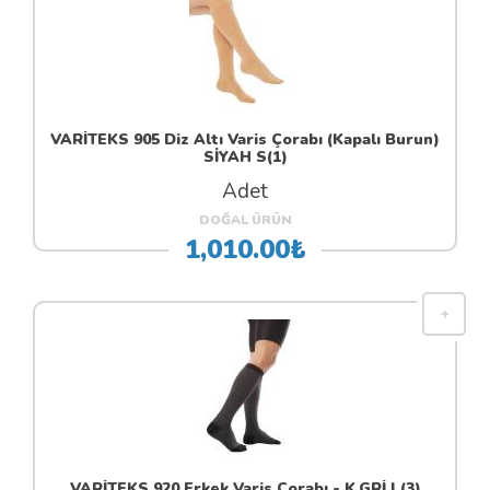
VARİTEKS 905 Diz Altı Varis Çorabı (Kapalı Burun)
SİYAH S(1)
Adet
DOĞAL ÜRÜN
1,010.00₺
VARİTEKS 920 Erkek Varis Çorabı - K.GRİ L(3)